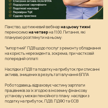
Панство, щотижневий вебінар
на цьому тижні
переносимо
на четвер
на 11.00. Питання, які
плануємо розглянути на ньому:
"Імпортний" ПДВ щодо послуг з ремонту обладнання
на користь нерезидента, зокрема, при частковій
попередній оплаті
Наслідки з ПДВ та податку на прибуток при списанні
активів, знищених в результаті влучання БПЛА
Роботодавець відраховує частину зарплати
працівників за їх згодою в іноземну фінансову
установу у межах пенсійного плану: наслідки з
податку на прибуток, ПДВ, ПДФО та ЄСВ