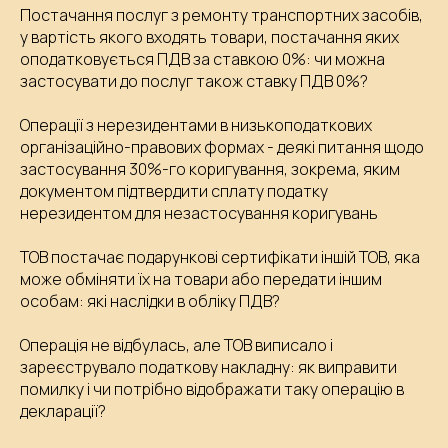
Постачання послуг з ремонту транспортних засобів,
у вартість якого входять товари, постачання яких
оподатковується ПДВ за ставкою 0%: чи можна
застосувати до послуг також ставку ПДВ 0%?
Операції з нерезидентами в низькоподаткових
організаційно-правових формах - деякі питання щодо
застосування 30%-го коригування, зокрема, яким
документом підтвердити сплату податку
нерезидентом для незастосування коригувань
ТОВ постачає подарункові сертифікати іншій ТОВ, яка
може обміняти їх на товари або передати іншим
особам: які наслідки в обліку ПДВ?
Операція не відбулась, але ТОВ виписало і
зареєструвало податкову накладну: як виправити
помилку і чи потрібно відображати таку операцію в
декларації?