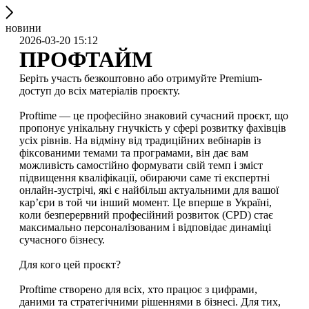
новини
2026-03-20 15:12
ПРОФТАЙМ
Беріть участь безкоштовно або отримуйте Premium-
доступ до всіх матеріалів проєкту.
Proftime — це професійно знаковий сучасний проєкт, що
пропонує унікальну гнучкість у сфері розвитку фахівців
усіх рівнів. На відміну від традиційних вебінарів із
фіксованими темами та програмами, він дає вам
можливість самостійно формувати свій темп і зміст
підвищення кваліфікації, обираючи саме ті експертні
онлайн-зустрічі, які є найбільш актуальними для вашої
кар’єри в той чи інший момент. Це вперше в Україні,
коли безперервний професійний розвиток (CPD) стає
максимально персоналізованим і відповідає динаміці
сучасного бізнесу.
Для кого цей проєкт?
Proftime створено для всіх, хто працює з цифрами,
даними та стратегічними рішеннями в бізнесі. Для тих,